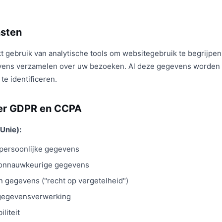
nsten
kt gebruik van analytische tools om websitegebruik te begrijpe
evens verzamelen over uw bezoeken. Al deze gegevens worden
te identificeren.
der GDPR en CCPA
Unie):
 persoonlijke gegevens
an onnauwkeurige gegevens
n gegevens ("recht op vergetelheid")
 gegevensverwerking
liteit