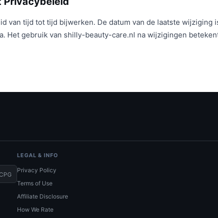
it Privacybeleid
id van tijd tot tijd bijwerken. De datum van de laatste wijziging
. Het gebruik van shilly-beauty-care.nl na wijzigingen beteken
LEGAL & INFO
Privacy Policy
CPG
Terms of Use
Affiliate Disclosure
How We Rate