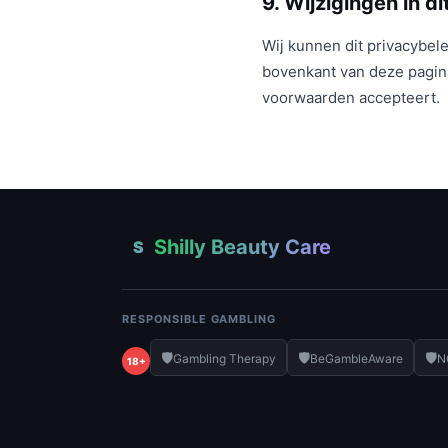
9. Wijzigingen in d
Wij kunnen dit privacybele
bovenkant van deze pagina
voorwaarden accepteert.
Shilly Beauty Care
S
RESPONSIBLE GAMBLING
🛡️
🛡️
🛡️
Gambling Therapy
BeGambleAware
N
18+